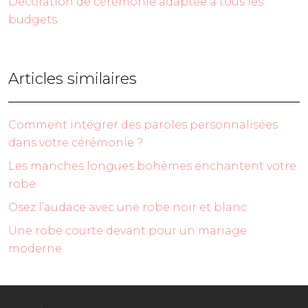
Décoration de cérémonie adaptée à tous les
budgets
Articles similaires
Comment intégrer des paroles personnalisées
dans votre cérémonie ?
Les manches longues bohèmes enchantent votre
robe
Osez l’audace avec une robe noir et blanc
Une robe courte devant pour un mariage
moderne