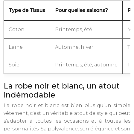
Type de Tissus
Pour quelles saisons?
Po
Coton
Printemps, été
Ma
Laine
Automne, hiver
Ti
Soie
Printemps, été, automne
Ti
La robe noir et blanc, un atout
indémodable
La robe noir et blanc est bien plus qu’un simple
vêtement, c’est un véritable atout de style qui peut
s’adapter à toutes les occasions et à toutes les
personnalités. Sa polyvalence, son élégance et son