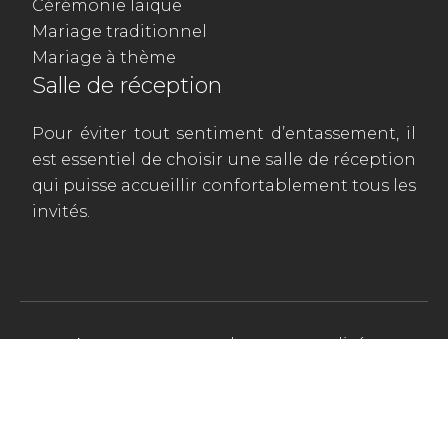
Cérémonie laïque
Mariage traditionnel
Mariage à thème
Salle de réception
Pour éviter tout sentiment d’entassement, il
est essentiel de choisir une salle de réception
qui puisse accueillir confortablement tous les
invités.
Apportez une touche personnalisée
à ce merveilleux jour.
Plan du site